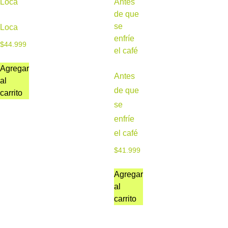
Loca
$
44.999
Agregar
Antes
al
de que
carrito
se
enfríe
el café
$
41.999
Agregar
al
carrito