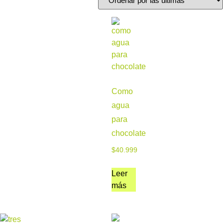
Como
agua
para
chocolate
$
40.999
Leer
más