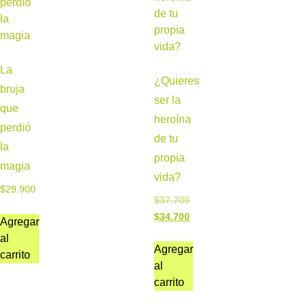
La
¿Quieres
bruja
ser la
que
heroína
perdió
de tu
la
propia
magia
vida?
$
29.900
$
37.700
$
34.700
Agregar
al
Agregar
carrito
al
carrito