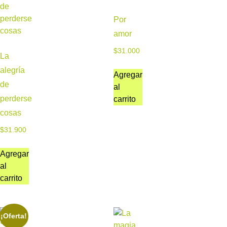
Por
amor
$
31.000
La
alegría
Agregar
de
al
perderse
carrito
cosas
$
31.900
Agregar
al
carrito
¡Oferta!