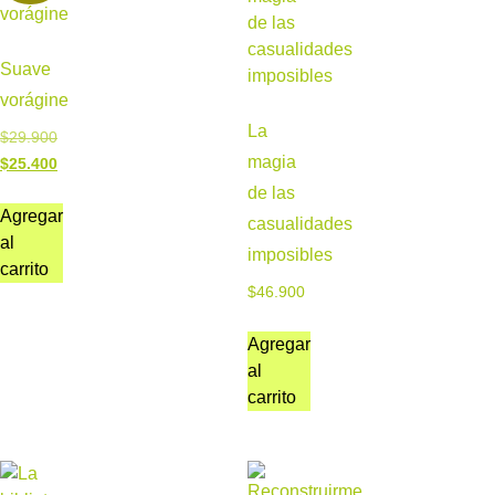
Suave
vorágine
La
$
29.900
magia
$
25.400
de las
Agregar
casualidades
al
imposibles
carrito
$
46.900
Agregar
al
carrito