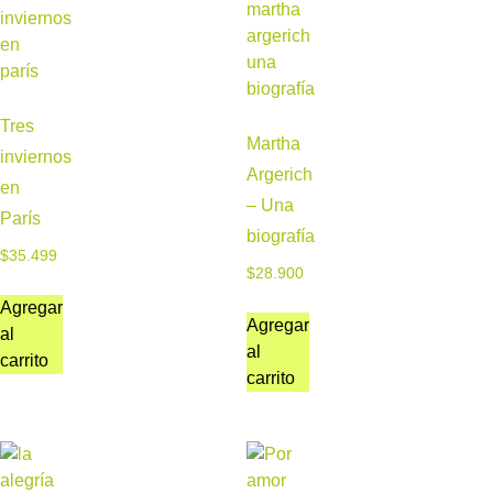
Tres
Martha
inviernos
Argerich
en
– Una
París
biografía
$
35.499
$
28.900
Agregar
Agregar
al
al
carrito
carrito