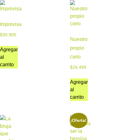
Improvisa
$
30.900
Nuestro
propio
Agregar
cielo
al
carrito
$
24.499
Agregar
al
carrito
¡Oferta!