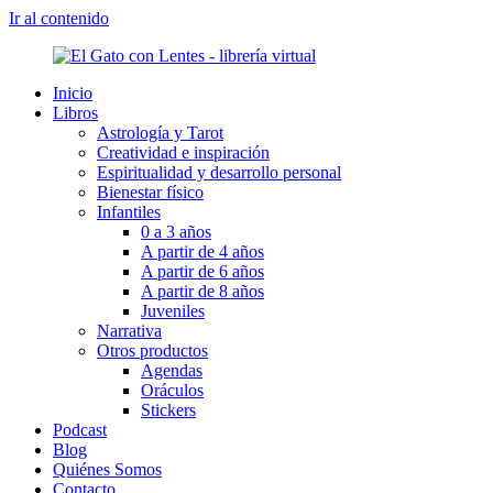
Ir al contenido
Inicio
Libros
Astrología y Tarot
Creatividad e inspiración
Espiritualidad y desarrollo personal
Bienestar físico
Infantiles
0 a 3 años
A partir de 4 años
A partir de 6 años
A partir de 8 años
Juveniles
Narrativa
Otros productos
Agendas
Oráculos
Stickers
Podcast
Blog
Quiénes Somos
Contacto