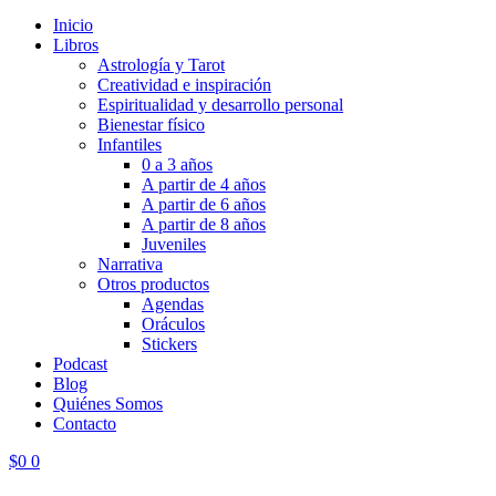
Inicio
Libros
Astrología y Tarot
Creatividad e inspiración
Espiritualidad y desarrollo personal
Bienestar físico
Infantiles
0 a 3 años
A partir de 4 años
A partir de 6 años
A partir de 8 años
Juveniles
Narrativa
Otros productos
Agendas
Oráculos
Stickers
Podcast
Blog
Quiénes Somos
Contacto
$
0
0