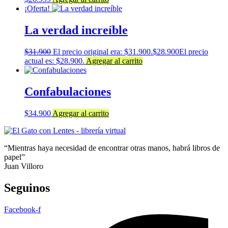
¡Oferta!
La verdad increíble
$
31.900
El precio original era: $31.900.
$
28.900
El precio
actual es: $28.900.
Agregar al carrito
Confabulaciones
$
34.900
Agregar al carrito
“Mientras haya necesidad de encontrar otras manos, habrá libros de
papel”
Juan Villoro
Seguinos
Facebook-f