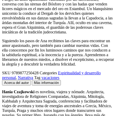
conversa con las sirenas del Bósforo y con las hadas que venden
licores mágicos en el mercado del oro en Estambul. Un blanquísimo
unicornio la conduce al Dergah de los derviches quienes
envolviéndola en sus danzas sagradas la llevan a la Capadocia, a las
áridas montañas del interior de Turquía. Allí, oculto en una caverna,
espera el Gran Alquimista, el guardián de las poderosas claves
iniciáticas de la tradición judeocristiana.
Siguiendo los pasos de Ana recibimos las claves para encontrar un
amor apasionado, pero también para cambiar nuestras vidas. Con
ella conocemos por fin los luminosos caminos que nos conducen a
la sabiduría espiritual, a la inocencia y a la pureza. Aprendemos a
liberarnos de nuestros miedos, a disolver el escepticismo, a recuperar
la alegría y a descubrir la verdadera felicidad.
SKU
9789877250428
Categories
Espiritualidad y desarrollo
personal
,
Narrativa
Tag
vacaciones
Acerca del autor
Más información
Hania Czajkowski
es novelista, viajera y nómade. Arquitecta,
investigadora de Religiones Comparadas, Alquimia, Mitología,
Kabbalah y Arquitectura Sagrada, conferencista y facilitadora de
viajes de aventura y toma de energías ancestrales a Grecia, México,
Turquía, Praga y muchos otros lugares donde transcurren sus
novelas. Su primer libro, Jugando con los ángeles, lleva más de