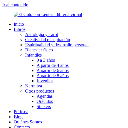
Ir al contenido
Inicio
Libros
Astrología y Tarot
Creatividad e inspiración
Espiritualidad y desarrollo personal
Bienestar físico
Infantiles
0 a 3 años
A partir de 4 años
A partir de 6 años
A partir de 8 años
Juveniles
Narrativa
Otros productos
Agendas
Oráculos
Stickers
Podcast
Blog
Quiénes Somos
Contacto