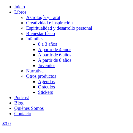
Inicio
Libros
Astrología y Tarot
Creatividad e inspiración
Espiritualidad y desarrollo personal
Bienestar físico
Infantiles
0 a 3 años
A partir de 4 años
A partir de 6 años
A partir de 8 años
Juveniles
Narrativa
Otros productos
Agendas
Oráculos
Stickers
Podcast
Blog
Quiénes Somos
Contacto
$
0
0