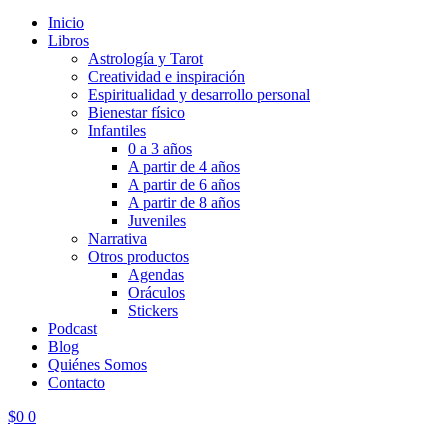
Inicio
Libros
Astrología y Tarot
Creatividad e inspiración
Espiritualidad y desarrollo personal
Bienestar físico
Infantiles
0 a 3 años
A partir de 4 años
A partir de 6 años
A partir de 8 años
Juveniles
Narrativa
Otros productos
Agendas
Oráculos
Stickers
Podcast
Blog
Quiénes Somos
Contacto
$
0
0