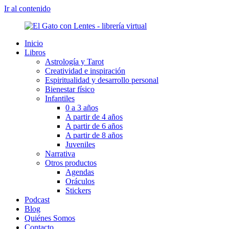
Ir al contenido
Inicio
Libros
Astrología y Tarot
Creatividad e inspiración
Espiritualidad y desarrollo personal
Bienestar físico
Infantiles
0 a 3 años
A partir de 4 años
A partir de 6 años
A partir de 8 años
Juveniles
Narrativa
Otros productos
Agendas
Oráculos
Stickers
Podcast
Blog
Quiénes Somos
Contacto