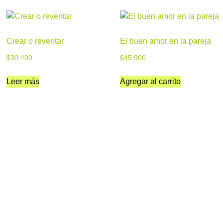
Crear o reventar
El buen amor en la pareja
$
30.400
$
45.900
Leer más
Agregar al carrito