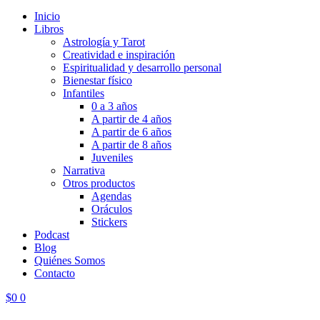
Inicio
Libros
Astrología y Tarot
Creatividad e inspiración
Espiritualidad y desarrollo personal
Bienestar físico
Infantiles
0 a 3 años
A partir de 4 años
A partir de 6 años
A partir de 8 años
Juveniles
Narrativa
Otros productos
Agendas
Oráculos
Stickers
Podcast
Blog
Quiénes Somos
Contacto
$
0
0