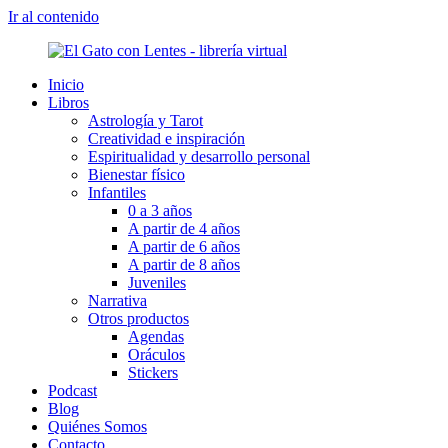
Ir al contenido
Inicio
Libros
Astrología y Tarot
Creatividad e inspiración
Espiritualidad y desarrollo personal
Bienestar físico
Infantiles
0 a 3 años
A partir de 4 años
A partir de 6 años
A partir de 8 años
Juveniles
Narrativa
Otros productos
Agendas
Oráculos
Stickers
Podcast
Blog
Quiénes Somos
Contacto