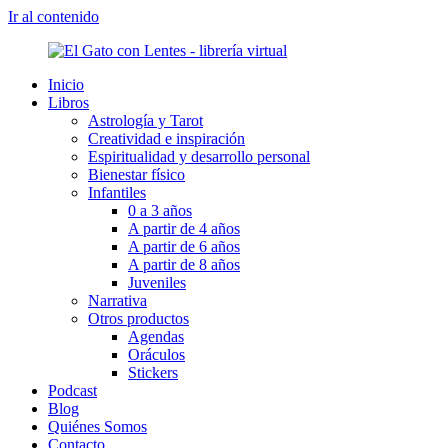
Ir al contenido
Inicio
Libros
Astrología y Tarot
Creatividad e inspiración
Espiritualidad y desarrollo personal
Bienestar físico
Infantiles
0 a 3 años
A partir de 4 años
A partir de 6 años
A partir de 8 años
Juveniles
Narrativa
Otros productos
Agendas
Oráculos
Stickers
Podcast
Blog
Quiénes Somos
Contacto