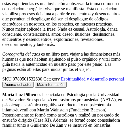
estas experiencias es una invitación a observar la trama como una
constelación energética viva que se manifiesta. Esta constelación
visibiliza procesos del alma a partir de encuentros y desencuentros
que permiten el despliegue del ser, el despliegue de códigos
energéticos en nosotros, en los espacios, en nuestras prácticas.
Nunca mejor aplicada la frase: Nada es casual. Astrología, danza
consciente, constelaciones, amor, deseo, ilusiones, desilusiones,
encuentros y desencuentros, exploraciones, revelaciones,
descubrimientos, y tanto más.
Coreografía del caos
es un libro para viajar a las dimensiones más
humanas que nos habitan siguiendo el pulso orgánico y vital como
guía hacia la autenticidad en nuestro paso por este plano. Las
páginas están abiertas para iniciar juntos el viaje”.
SKU
9789501532630
Category
Espiritualidad y desarrollo personal
Acerca del autor
Más información
María Luz Pilheu
es licenciada en Psicología por la Universidad
del Salvador. Se especializó en trastornos por ansiedad (AATA), en
psicoterapia sistémica cognitivo-conductual y en psicoterapia
infanto-juvenil con Martín Wainstein (Fundación Bateson).
Posteriormente se formó como astróloga y realizó un posgrado de
ensueño dirigido (Casa XI). Además, se formó como consteladora
familiar junto a Guillermo De Zan y se instruyó en Sinastrías