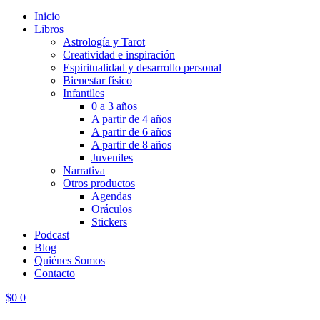
Inicio
Libros
Astrología y Tarot
Creatividad e inspiración
Espiritualidad y desarrollo personal
Bienestar físico
Infantiles
0 a 3 años
A partir de 4 años
A partir de 6 años
A partir de 8 años
Juveniles
Narrativa
Otros productos
Agendas
Oráculos
Stickers
Podcast
Blog
Quiénes Somos
Contacto
$
0
0