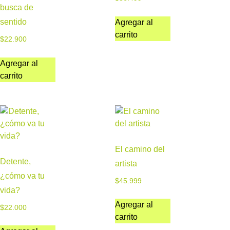
busca de
sentido
Agregar al
carrito
$
22.900
Agregar al
carrito
El camino del
Detente,
artista
¿cómo va tu
$
45.999
vida?
Agregar al
$
22.000
carrito