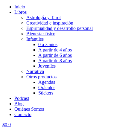
Inicio
Libros
Astrología y Tarot
Creatividad e inspiración
Espiritualidad y desarrollo personal
Bienestar físico
Infantiles
0 a 3 años
A partir de 4 años
A partir de 6 años
A partir de 8 años
Juveniles
Narrativa
Otros productos
Agendas
Oráculos
Stickers
Podcast
Blog
Quiénes Somos
Contacto
$
0
0