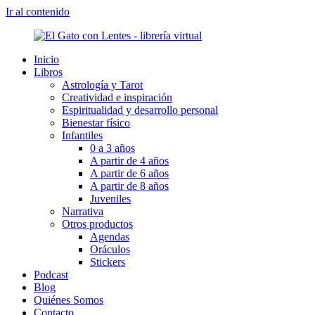
Ir al contenido
Inicio
Libros
Astrología y Tarot
Creatividad e inspiración
Espiritualidad y desarrollo personal
Bienestar físico
Infantiles
0 a 3 años
A partir de 4 años
A partir de 6 años
A partir de 8 años
Juveniles
Narrativa
Otros productos
Agendas
Oráculos
Stickers
Podcast
Blog
Quiénes Somos
Contacto