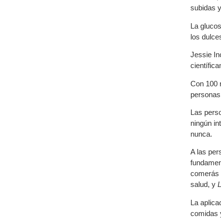
subidas y
La glucos
los dulce
Jessie In
científic
Con 100 r
personas 
Las perso
ningún in
nunca.
A las per
fundament
comerás t
salud, y
L
La aplica
comidas 