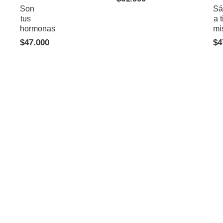
Son
Sá
tus
a t
hormonas
mi
$
47.000
$
4