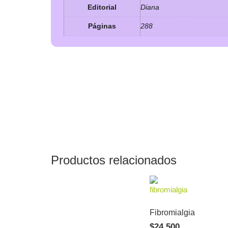
Editorial
Diana
Páginas
288
Productos relacionados
Fibromialgia
$
24.500