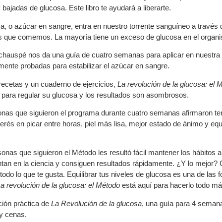
 bajadas de glucosa. Este libro te ayudará a liberarte.
a, o azúcar en sangre, entra en nuestro torrente sanguíneo a través 
s que comemos. La mayoría tiene un exceso de glucosa en el organi
chauspé nos da una guía de cuatro semanas para aplicar en nuestra v
amente probadas para estabilizar el azúcar en sangre.
ecetas y un cuaderno de ejercicios,
La revolución de la glucosa: el 
para regular su glucosa y los resultados son asombrosos.
nas que siguieron el programa durante cuatro semanas afirmaron te
terés en picar entre horas, piel más lisa, mejor estado de ánimo y eq
sonas que siguieron el Método les resultó fácil mantener los hábitos 
an en la ciencia y consiguen resultados rápidamente. ¿Y lo mejor? C
odo lo que te gusta. Equilibrar tus niveles de glucosa es una de la
a revolución de la glucosa: el Método
está aquí para hacerlo todo más f
ción práctica de
La Revolución de la glucosa
, una guía para 4 seman
y cenas.