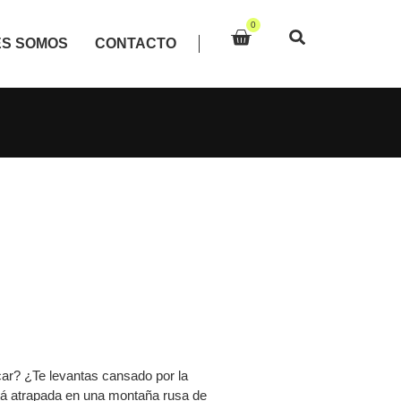
0
ES SOMOS
CONTACTO
car? ¿Te levantas cansado por la
stá atrapada en una montaña rusa de