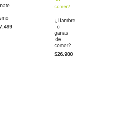
nate
i
smo
¿Hambre
7.499
o
ganas
de
comer?
$
26.900