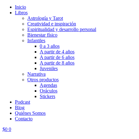
Inicio
Libros
Astrología y Tarot
Creatividad e inspiración
Espiritualidad y desarrollo personal
Bienestar físico
Infantiles
0 a 3 años
A partir de 4 años
A partir de 6 años
A partir de 8 años
Juveniles
Narrativa
Otros productos
Agendas
Oráculos
Stickers
Podcast
Blog
Quiénes Somos
Contacto
$
0
0