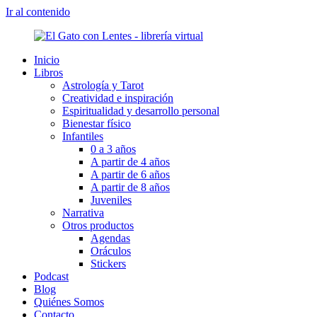
Ir al contenido
Inicio
Libros
Astrología y Tarot
Creatividad e inspiración
Espiritualidad y desarrollo personal
Bienestar físico
Infantiles
0 a 3 años
A partir de 4 años
A partir de 6 años
A partir de 8 años
Juveniles
Narrativa
Otros productos
Agendas
Oráculos
Stickers
Podcast
Blog
Quiénes Somos
Contacto