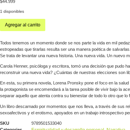
$
44.999
1 disponibles
Agregar al carrito
Todos tenemos un momento donde se nos parte la vida en mil pedazos
estropeadas que tirarlas resulta ser una manera poética de salvarla
Se trata de levantar una nueva historia. Una nueva vida. Un nuevo 
Carola Henner, psicóloga y escritora, tomó una decisión que pudo hab
reconstruir una nueva vida? ¿Cuántas de nuestras elecciones son li
En esta, su primera novela, Lorena Pronsky pone el foco en la salud 
la protagonista se encomendará a la tarea posible de vivir bajo la a
separar aquello que atenta contra su bienestar de todo lo otro que lo 
Un libro descarnado por momentos que nos lleva, a través de sus rela
sexoafectivos y el erotismo, apoyados en un trabajo introspectivo p
SKU
9789501533040
Categories
Espiritualidad y desarrollo personal
,
Narrativa