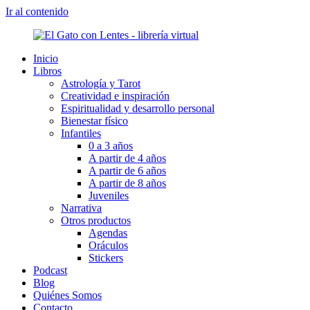
Ir al contenido
Inicio
Libros
Astrología y Tarot
Creatividad e inspiración
Espiritualidad y desarrollo personal
Bienestar físico
Infantiles
0 a 3 años
A partir de 4 años
A partir de 6 años
A partir de 8 años
Juveniles
Narrativa
Otros productos
Agendas
Oráculos
Stickers
Podcast
Blog
Quiénes Somos
Contacto