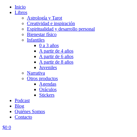
Inicio
Libros
Astrología y Tarot
Creatividad e inspiración
Espiritualidad y desarrollo personal
Bienestar físico
Infantiles
0 a 3 años
A partir de 4 años
A partir de 6 años
A partir de 8 años
Juveniles
Narrativa
Otros productos
Agendas
Oráculos
Stickers
Podcast
Blog
Quiénes Somos
Contacto
$
0
0