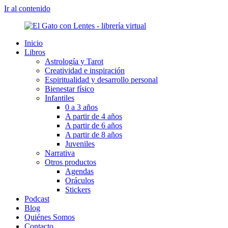
Ir al contenido
Inicio
Libros
Astrología y Tarot
Creatividad e inspiración
Espiritualidad y desarrollo personal
Bienestar físico
Infantiles
0 a 3 años
A partir de 4 años
A partir de 6 años
A partir de 8 años
Juveniles
Narrativa
Otros productos
Agendas
Oráculos
Stickers
Podcast
Blog
Quiénes Somos
Contacto