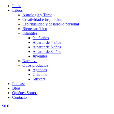
Inicio
Libros
Astrología y Tarot
Creatividad e inspiración
Espiritualidad y desarrollo personal
Bienestar físico
Infantiles
0 a 3 años
A partir de 4 años
A partir de 6 años
A partir de 8 años
Juveniles
Narrativa
Otros productos
Agendas
Oráculos
Stickers
Podcast
Blog
Quiénes Somos
Contacto
$
0
0