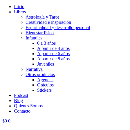
Inicio
Libros
Astrología y Tarot
Creatividad e inspiración
Espiritualidad y desarrollo personal
Bienestar físico
Infantiles
0 a 3 años
A partir de 4 años
A partir de 6 años
A partir de 8 años
Juveniles
Narrativa
Otros productos
Agendas
Oráculos
Stickers
Podcast
Blog
Quiénes Somos
Contacto
$
0
0