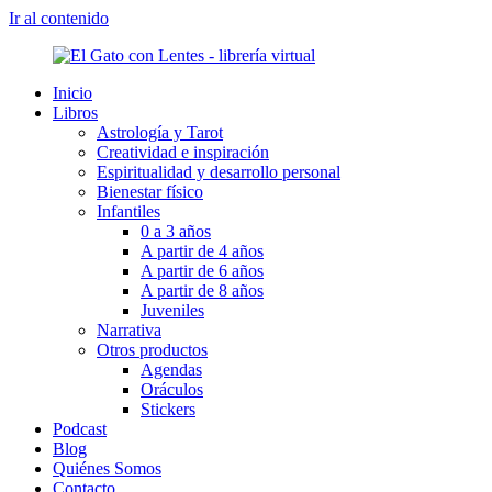
Ir al contenido
Inicio
Libros
Astrología y Tarot
Creatividad e inspiración
Espiritualidad y desarrollo personal
Bienestar físico
Infantiles
0 a 3 años
A partir de 4 años
A partir de 6 años
A partir de 8 años
Juveniles
Narrativa
Otros productos
Agendas
Oráculos
Stickers
Podcast
Blog
Quiénes Somos
Contacto