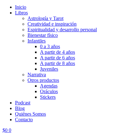
Inicio
Libros
Astrología y Tarot
Creatividad e inspiración
Espiritualidad y desarrollo personal
Bienestar físico
Infantiles
0 a 3 años
A partir de 4 años
A partir de 6 años
A partir de 8 años
Juveniles
Narrativa
Otros productos
Agendas
Oráculos
Stickers
Podcast
Blog
Quiénes Somos
Contacto
$
0
0