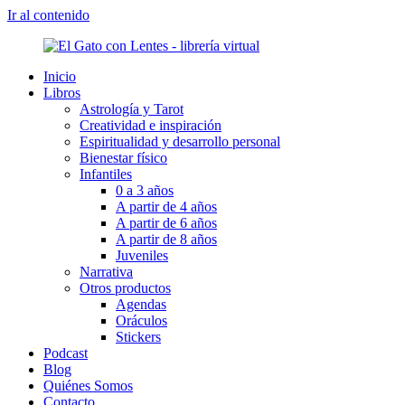
Ir al contenido
Inicio
Libros
Astrología y Tarot
Creatividad e inspiración
Espiritualidad y desarrollo personal
Bienestar físico
Infantiles
0 a 3 años
A partir de 4 años
A partir de 6 años
A partir de 8 años
Juveniles
Narrativa
Otros productos
Agendas
Oráculos
Stickers
Podcast
Blog
Quiénes Somos
Contacto