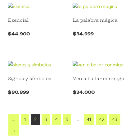
Esencial
La palabra mágica
$
44.900
$
34.999
Signos y símbolos
Ven a bailar conmigo
$
80.899
$
34.000
←
1
2
3
4
5
…
41
42
43
→