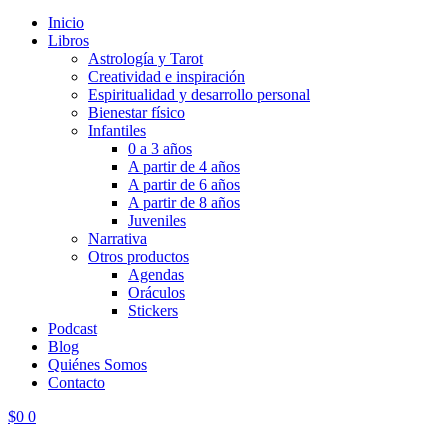
Inicio
Libros
Astrología y Tarot
Creatividad e inspiración
Espiritualidad y desarrollo personal
Bienestar físico
Infantiles
0 a 3 años
A partir de 4 años
A partir de 6 años
A partir de 8 años
Juveniles
Narrativa
Otros productos
Agendas
Oráculos
Stickers
Podcast
Blog
Quiénes Somos
Contacto
$
0
0