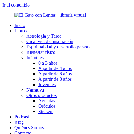
Ir al contenido
Inicio
Libros
Astrología y Tarot
Creatividad e inspiración
Espiritualidad y desarrollo personal
Bienestar físico
Infantiles
0 a 3 años
A partir de 4 años
A partir de 6 años
A partir de 8 años
Juveniles
Narrativa
Otros productos
Agendas
Oráculos
Stickers
Podcast
Blog
Quiénes Somos
Contacto