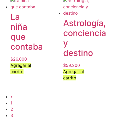
La
Astrología,
niña
conciencia
que
y
contaba
destino
$
26.000
Agregar al
$
59.200
carrito
Agregar al
carrito
←
1
2
3