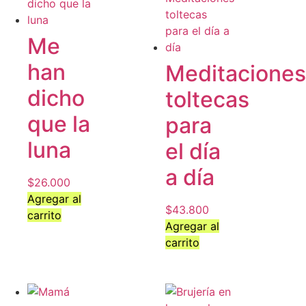
Me
han
Meditaciones
dicho
toltecas
que la
para
luna
el día
a día
$
26.000
Agregar al
$
43.800
carrito
Agregar al
carrito