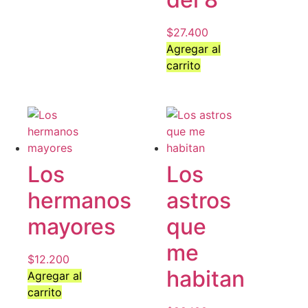
$
27.400
Agregar al
carrito
Los
Los
hermanos
astros
mayores
que
me
$
12.200
habitan
Agregar al
carrito